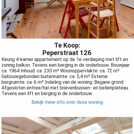
 op de
e. Hierdoor
 website-
ren
nte
enties
Te Koop:
gebaseerd
Peperstraat 126
 gedrag van
Keurig 4-kamer appartement op de 1e verdieping met lift en
ezoeker.
zonnig balkon. Tevens een berging in de onderbouw. Bouwjaar:
ca. 1964 Inhoud: ca. 230 m³ Woonoppervlakte: ca. 72 m²
Gebouwgebonden buitenruimte: ca. 5,4 m² Externe
bergruimte: ca. 6 m² Indeling van de woning: Begane grond:
uren
Afgesloten entree/hal met brievenbussen- en bellenplateau.
Tevens een lift en berging in de onderbouw.
Bekijk meer info over deze woning