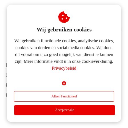
Wij gebruiken cookies
HUIS VERKOPEN?
Wij gebruiken functionele cookies, analytische cookies,
FULL SERVICE
cookies van derden en social media cookies. Wij doen
dit vooral om u zo goed mogelijk van dienst te kunnen
VERKOOPPAKKET
zijn. Meer informatie vindt u in onze cookieverklaring.
€ 3.250,- incl. BTW
Disclaimer
Privacybeleid
Alles geregeld.
Gebruikersvoorwaarden
Geen verrassingen.
Géén cent meer.
Privacybeleid
Partners
Alleen Functioneel
Vraag een gratis
waardebepaling aan
Accepteer alle