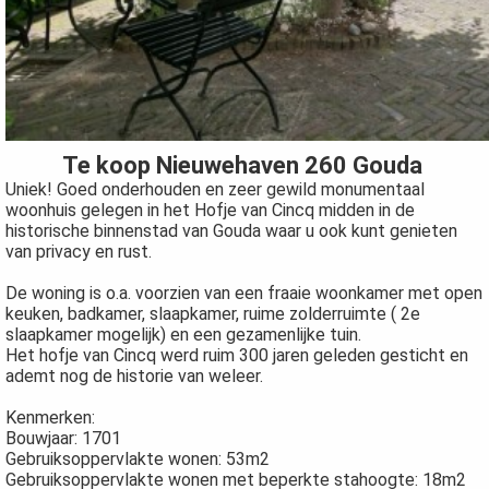
 op de
e. Hierdoor
 website-
ren
nte
enties
Te koop Nieuwehaven 260 Gouda
gebaseerd
Uniek! Goed onderhouden en zeer gewild monumentaal
 gedrag van
woonhuis gelegen in het Hofje van Cincq midden in de
ezoeker.
historische binnenstad van Gouda waar u ook kunt genieten
van privacy en rust.
De woning is o.a. voorzien van een fraaie woonkamer met open
uren
keuken, badkamer, slaapkamer, ruime zolderruimte ( 2e
slaapkamer mogelijk) en een gezamenlijke tuin.
Het hofje van Cincq werd ruim 300 jaren geleden gesticht en
ademt nog de historie van weleer.
Kenmerken:
Bouwjaar: 1701
Gebruiksoppervlakte wonen: 53m2
Gebruiksoppervlakte wonen met beperkte stahoogte: 18m2