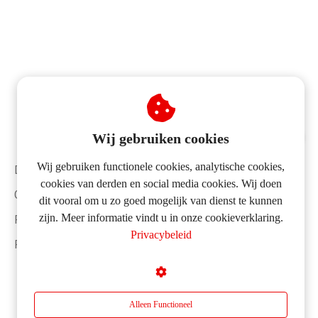
Wij gebruiken cookies
HUIS VERKOPEN?
Wij gebruiken functionele cookies, analytische cookies,
Disclaimer
FULL SERVICE
cookies van derden en social media cookies. Wij doen
Gebruikersvoorwaarden
dit vooral om u zo goed mogelijk van dienst te kunnen
VERKOOPPAKKET
zijn. Meer informatie vindt u in onze cookieverklaring.
Privacybeleid
€ 3.250,- incl. BTW
Privacybeleid
Partners
Alles geregeld.
Geen verrassingen.
Géén cent meer.
Alleen Functioneel
Vraag een gratis