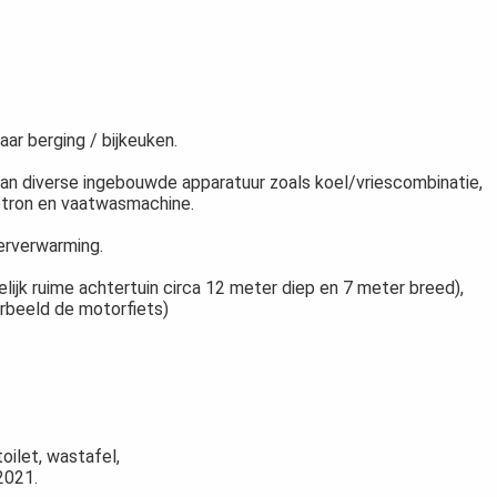
ar berging / bijkeuken.
 van diverse ingebouwde apparatuur zoals koel/vriescombinatie,
etron en vaatwasmachine.
erverwarming.
ijk ruime achtertuin circa 12 meter diep en 7 meter breed),
rbeeld de motorfiets)
ilet, wastafel,
2021.