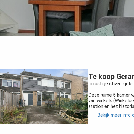
Te koop Gera
In rustige straat gel
Deze ruime 5 kamer wo
van winkels (Winkelce
station en het histor
Bekijk meer info 