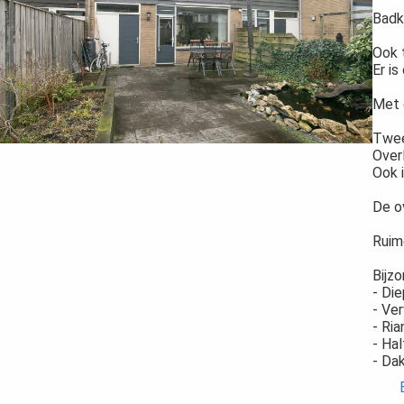
Badk
Ook 
Er i
Met 
Twee
Over
Ook i
De o
Ruim
Bijz
- Di
- Ve
- Ri
- Ha
- Dak