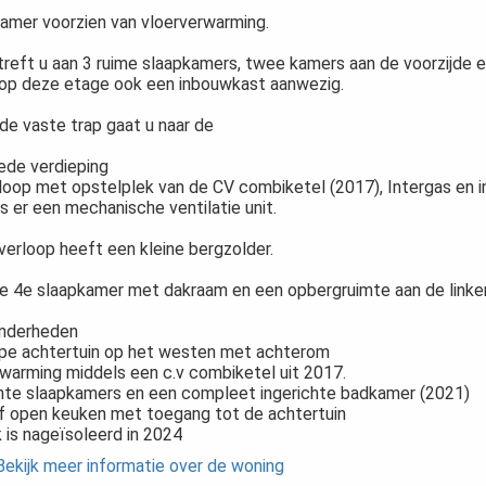
amer voorzien van vloerverwarming.
treft u aan 3 ruime slaapkamers, twee kamers aan de voorzijde e
s op deze etage ook een inbouwkast aanwezig.
de vaste trap gaat u naar de
de verdieping
loop met opstelplek van de CV combiketel (2017), Intergas en i
s er een mechanische ventilatie unit.
verloop heeft een kleine bergzolder.
e 4e slaapkamer met dakraam en een opbergruimte aan de linkerz
onderheden
epe achtertuin op het westen met achterom
rwarming middels een c.v combiketel uit 2017.
ante slaapkamers en een compleet ingerichte badkamer (2021)
lf open keuken met toegang tot de achtertuin
 is nageïsoleerd in 2024
Bekijk meer informatie over de woning