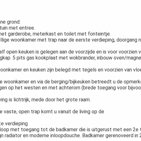
ne grond:
tuin met entree.
met garderobe, meterkast en toilet met fonteintje.
llige woonkamer met trap naar de eerste verdieping, doorgang na
alf open keuken is gelegen aan de voorzijde en is voor voorzien
igkap. 5 pits gas kookplaat met wokbrander, inbouw oven/magn
oonkamer en keuken zijn belegd met tegels en voorzien van vlo
de woonkamer en via de berging/bijkeuken betreedt u de opmerkel
gen op het westen en met achterom (brede toegang voor bijvoo
ving is lichtrijk, mede door het grote raam.
e vaste, open trap komt u vanuit de living op de
te verdieping
loop met toegang tot de badkamer die is uitgerust met een 2e to
gn radiator en moderne inloopdouche. Badkamer gerenoveerd in 