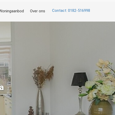
Contact: 0182-516998
Woningaanbod
Over ons
a