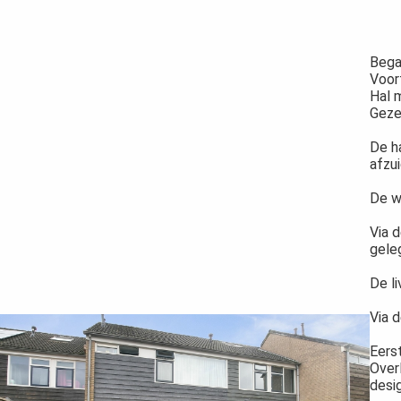
Bega
Voor
Hal 
Geze
De h
afzu
De w
Via 
gele
De li
Via d
Eers
Over
desi