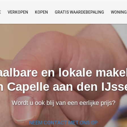
E
VERKOPEN
KOPEN
GRATIS WAARDEBEPALING
WONING
aalbare en lokale make
n Capelle aan den IJss
Wordt u ook blij van een eerlijke prijs?
NEEM CONTACT MET ONS OP