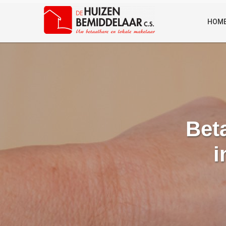
HOM
Bet
i