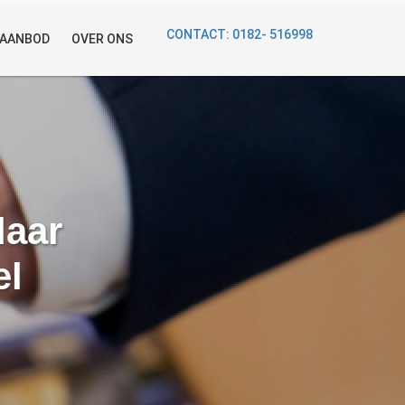
CONTACT: 0182- 516998
AANBOD
OVER ONS
laar
el