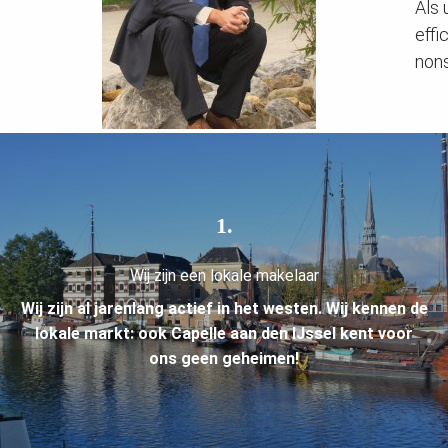
Als 
effi
nons
1.
Wij zijn een lokale makelaar
Wij zijn al jarenlang actief in het westen. Wij kennen de
lokale markt: ook Capelle aan den IJssel kent voor
ons geen geheimen!