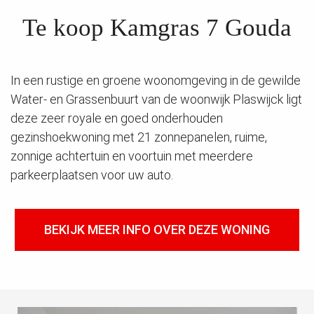
 op de
Te koop Kamgras 7 Gouda
e. Hierdoor
 website-
ren
In een rustige en groene woonomgeving in de gewilde
nte
enties
Water- en Grassenbuurt van de woonwijk Plaswijck ligt
gebaseerd
deze zeer royale en goed onderhouden
 gedrag van
gezinshoekwoning met 21 zonnepanelen, ruime,
ezoeker.
zonnige achtertuin en voortuin met meerdere
parkeerplaatsen voor uw auto.
uren
BEKIJK MEER INFO OVER DEZE WONING