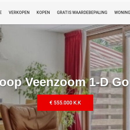
E
VERKOPEN
KOPEN
GRATIS WAARDEBEPALING
WONIN
koop Veenzoom 1-D G
€ 555.000 K.K