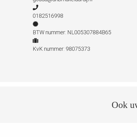
0182516998
BTW nummer: NL005307884B65
KvK nummer: 98075373
Ook uw