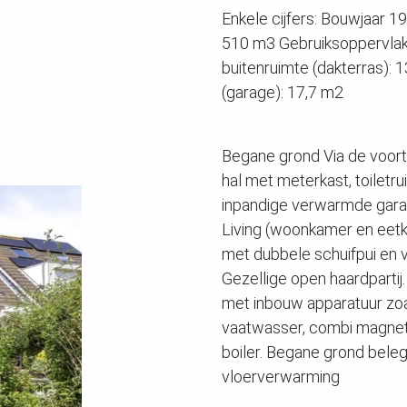
Enkele cijfers: Bouwjaar 
510 m3 Gebruiksoppervla
buitenruimte (dakterras): 
(garage): 17,7 m2
Begane grond Via de voortui
hal met meterkast, toiletr
inpandige verwarmde garag
Living (woonkamer en eetk
met dubbele schuifpui en vr
Gezellige open haardparti
met inbouw apparatuur zoa
vaatwasser, combi magnetro
boiler. Begane grond beleg
vloerverwarming