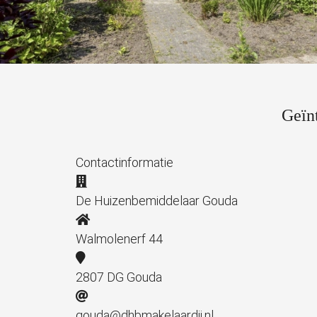
Geïn
Contactinformatie
De Huizenbemiddelaar Gouda
Walmolenerf 44
2807 DG Gouda
gouda@dhbmakelaardij.nl