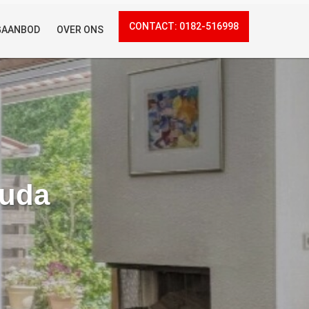
CONTACT: 0182-516998
GAANBOD
OVER ONS
ouda