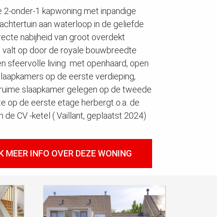
 2-onder-1 kapwoning met inpandige
chtertuin aan waterloop in de geliefde
irecte nabijheid van groot overdekt
 valt op door de royale bouwbreedte
een sfeervolle living met openhaard, open
laapkamers op de eerste verdieping,
ruime slaapkamer gelegen op de tweede
te op de eerste etage herbergt o.a. de
e CV -ketel ( Vaillant, geplaatst 2024)
K MEER INFO OVER DEZE WONING